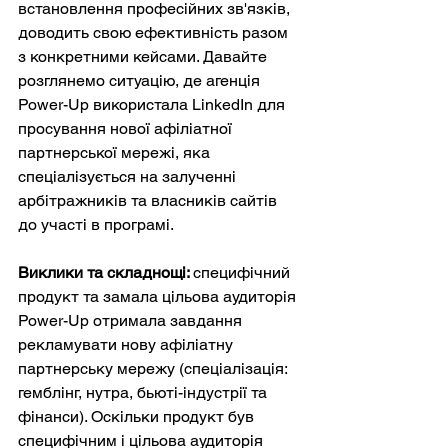
встановлення професійних зв'язків, 
доводить свою ефективність разом 
з конкретними кейсами. Давайте 
розглянемо ситуацію, де агенція 
Power-Up використала LinkedIn для 
просування нової афіліатної 
партнерської мережі, яка 
спеціалізується на залученні 
арбітражників та власників сайтів 
до участі в програмі.
Виклики та складнощі: 
специфічний 
продукт та замала цільова аудиторія
Power-Up отримала завдання 
рекламувати нову афіліатну 
партнерську мережу (спеціалізація: 
гемблінг, нутра, бьюті-індустрії та 
фінанси). Оскільки продукт був 
специфічним і цільова аудиторія 