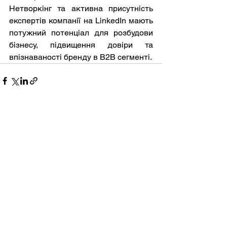
Нетворкінг та активна присутність 
експертів компанії на LinkedIn мають 
потужний потенціал для розбудови 
бізнесу, підвищення довіри та 
впізнаваності бренду в B2B сегменті.
НЕОБХІДНА
ДОПОМОГА?
Ми готові допомогти у вирішенні
ваших задач.
Залишайте заявку на сайті для